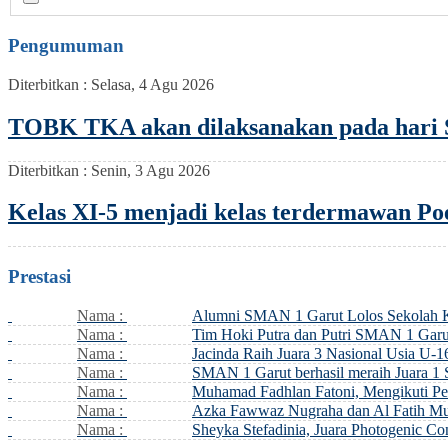
Pengumuman
Diterbitkan :
Selasa, 4 Agu 2026
TOBK TKA akan dilaksanakan pada hari S
Diterbitkan :
Senin, 3 Agu 2026
Kelas XI-5 menjadi kelas terdermawan Po
Prestasi
Nama :
Alumni SMAN 1 Garut Lolos Sekolah
Nama :
Tim Hoki Putra dan Putri SMAN 1 Garut
Nama :
Jacinda Raih Juara 3 Nasional Usia U-16
Nama :
SMAN 1 Garut berhasil meraih Juara 1
Nama :
Muhamad Fadhlan Fatoni, Mengikuti Pe
Nama :
Azka Fawwaz Nugraha dan Al Fatih Mus
Nama :
Sheyka Stefadinia, Juara Photogenic C