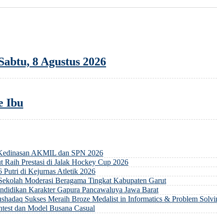
abtu, 8 Agustus 2026
e Ibu
 Kedinasan AKMIL dan SPN 2026
 Raih Prestasi di Jalak Hockey Cup 2026
 Putri di Kejurnas Atletik 2026
 Sekolah Moderasi Beragama Tingkat Kabupaten Garut
ndidikan Karakter Gapura Pancawaluya Jawa Barat
hadaq Sukses Meraih Broze Medalist in Informatics & Problem Solvi
ontest dan Model Busana Casual