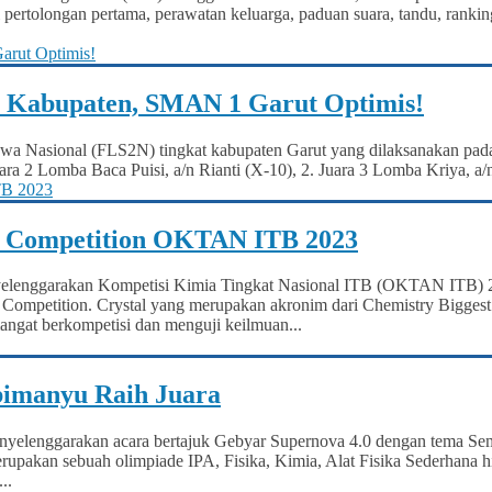
 pertolongan pertama, perawatan keluarga, paduan suara, tandu, rankin
 Kabupaten, SMAN 1 Garut Optimis!
iswa Nasional (FLS2N) tingkat kabupaten Garut yang dilaksanakan pa
ra 2 Lomba Baca Puisi, a/n Rianti (X-10), 2. Juara 3 Lomba Kriya, a/n
al Competition OKTAN ITB 2023
yelenggarakan Kompetisi Kimia Tingkat Nasional ITB (OKTAN ITB) 
 Competition. Crystal yang merupakan akronim dari Chemistry Biggest 
ngat berkompetisi dan menguji keilmuan...
Abimanyu Raih Juara
nyelenggarakan acara bertajuk Gebyar Supernova 4.0 dengan tema Se
rupakan sebuah olimpiade IPA, Fisika, Kimia, Alat Fisika Sederhana hi
..