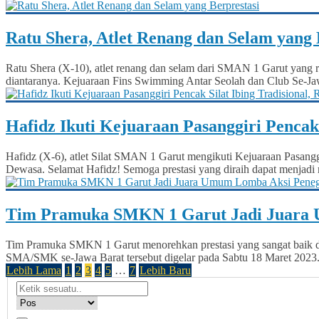
Ratu Shera, Atlet Renang dan Selam yang 
Ratu Shera (X-10), atlet renang dan selam dari SMAN 1 Garut yang ra
diantaranya. Kejuaraan Fins Swimming Antar Seolah dan Club Se-Jaw
Hafidz Ikuti Kejuaraan Pasanggiri Pencak
Hafidz (X-6), atlet Silat SMAN 1 Garut mengikuti Kejuaraan Pasanggi
Dewasa. Selamat Hafidz! Semoga prestasi yang diraih dapat menjadi
Tim Pramuka SMKN 1 Garut Jadi Juara U
Tim Pramuka SMKN 1 Garut menorehkan prestasi yang sangat baik dal
SMA/SMK se-Jawa Barat tersebut digelar pada Sabtu 18 Maret 2023. A
Lebih Lama
1
2
3
4
5
…
7
Lebih Baru