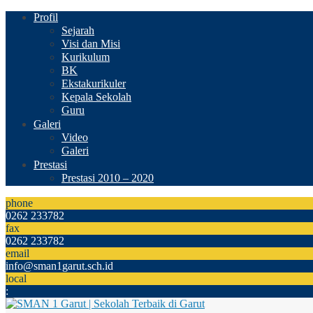
Profil
Sejarah
Visi dan Misi
Kurikulum
BK
Ekstakurikuler
Kepala Sekolah
Guru
Galeri
Video
Galeri
Prestasi
Prestasi 2010 – 2020
phone
0262 233782
fax
0262 233782
email
info@sman1garut.sch.id
local
: