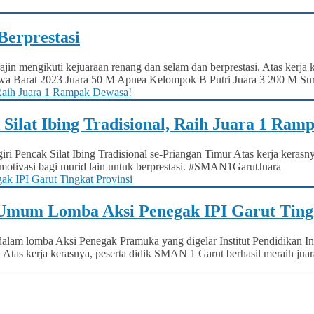
Berprestasi
jin mengikuti kejuaraan renang dan selam dan berprestasi. Atas kerja k
a Barat 2023 Juara 50 M Apnea Kelompok B Putri Juara 3 200 M Surfa
 Silat Ibing Tradisional, Raih Juara 1 Ram
ri Pencak Silat Ibing Tradisional se-Priangan Timur Atas kerja keras
 motivasi bagi murid lain untuk berprestasi. #SMAN1GarutJuara
mum Lomba Aksi Penegak IPI Garut Tingk
am lomba Aksi Penegak Pramuka yang digelar Institut Pendidikan Ind
tas kerja kerasnya, peserta didik SMAN 1 Garut berhasil meraih juara