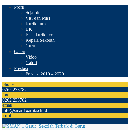
Profil
Sejarah
Visi dan Misi
Kurikulum
BK
Ekstakurikuler
Kepala Sekolah
Guru
Galeri
Video
Galeri
Prestasi
Prestasi 2010 – 2020
phone
0262 233782
fax
0262 233782
email
info@sman1garut.sch.id
local
: