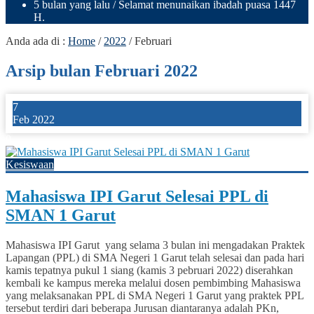
5 bulan yang lalu
/ Selamat menunaikan ibadah puasa 1447
H.
Anda ada di :
Home
/
2022
/
Februari
Arsip bulan Februari 2022
7
Feb 2022
0
Kesiswaan
Mahasiswa IPI Garut Selesai PPL di
SMAN 1 Garut
Mahasiswa IPI Garut yang selama 3 bulan ini mengadakan Praktek
Lapangan (PPL) di SMA Negeri 1 Garut telah selesai dan pada hari
kamis tepatnya pukul 1 siang (kamis 3 pebruari 2022) diserahkan
kembali ke kampus mereka melalui dosen pembimbing Mahasiswa
yang melaksanakan PPL di SMA Negeri 1 Garut yang praktek PPL
tersebut terdiri dari beberapa Jurusan diantaranya adalah PKn,