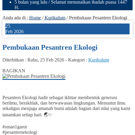
5 bulan yang lalu
/ Selamat menunaikan ibadah puasa 1447
H.
Anda ada di :
Home
/
Kurikulum
/
Pembukaan Pesantren Ekologi
25
Feb 2026
Pembukaan Pesantren Ekologi
Diterbitkan :
Rabu, 25 Feb 2026
-
Kategori :
Kurikulum
0
BAGIKAN
Pesantren Ekologi hadir sebagai ikhtiar membentuk generasi
berilmu, berakhlak, dan berwawasan lingkungan. Menuntut ilmu
sekaligus menjaga amanah bumi adalah bagian dari nilai yang kami
tanamkan setiap hari. 🌏✨
#sman1garut
#pesantrenekologi