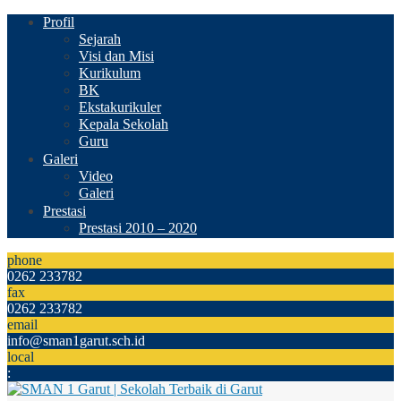
Profil
Sejarah
Visi dan Misi
Kurikulum
BK
Ekstakurikuler
Kepala Sekolah
Guru
Galeri
Video
Galeri
Prestasi
Prestasi 2010 – 2020
phone
0262 233782
fax
0262 233782
email
info@sman1garut.sch.id
local
: