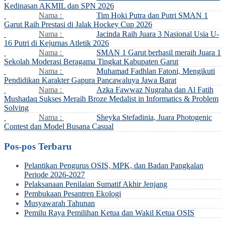
Kedinasan AKMIL dan SPN 2026
Nama :
Tim Hoki Putra dan Putri SMAN 1
Garut Raih Prestasi di Jalak Hockey Cup 2026
Nama :
Jacinda Raih Juara 3 Nasional Usia U-
16 Putri di Kejurnas Atletik 2026
Nama :
SMAN 1 Garut berhasil meraih Juara 1
Sekolah Moderasi Beragama Tingkat Kabupaten Garut
Nama :
Muhamad Fadhlan Fatoni, Mengikuti
Pendidikan Karakter Gapura Pancawaluya Jawa Barat
Nama :
Azka Fawwaz Nugraha dan Al Fatih
Mushadaq Sukses Meraih Broze Medalist in Informatics & Problem
Solving
Nama :
Sheyka Stefadinia, Juara Photogenic
Contest dan Model Busana Casual
Pos-pos Terbaru
Pelantikan Pengurus OSIS, MPK, dan Badan Pangkalan
Periode 2026-2027
Pelaksanaan Penilaian Sumatif Akhir Jenjang
Pembukaan Pesantren Ekologi
Musyawarah Tahunan
Pemilu Raya Pemilihan Ketua dan Wakil Ketua OSIS