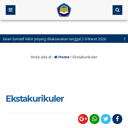
ian Sumatif Akhir Jenjang dilaksanakan tanggal 2-9 Maret 2026.
5 bula
Anda ada di :
Home
/
Ekstakurikuler
Ekstakurikuler