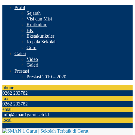
Profil
Sejarah
Visi dan Misi
Kurikulum
BK
Ekstakurikuler
Kepala Sekolah
Guru
Galeri
Video
Galeri
Prestasi
Prestasi 2010 – 2020
phone
0262 233782
fax
0262 233782
email
info@sman1garut.sch.id
local
: