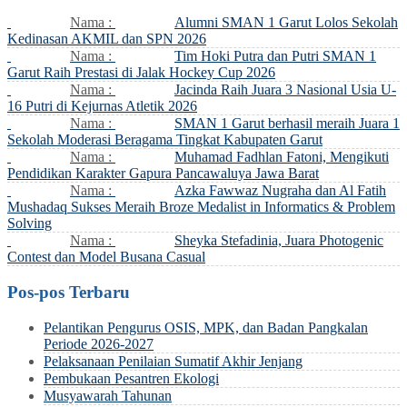
Nama :
Alumni SMAN 1 Garut Lolos Sekolah
Kedinasan AKMIL dan SPN 2026
Nama :
Tim Hoki Putra dan Putri SMAN 1
Garut Raih Prestasi di Jalak Hockey Cup 2026
Nama :
Jacinda Raih Juara 3 Nasional Usia U-
16 Putri di Kejurnas Atletik 2026
Nama :
SMAN 1 Garut berhasil meraih Juara 1
Sekolah Moderasi Beragama Tingkat Kabupaten Garut
Nama :
Muhamad Fadhlan Fatoni, Mengikuti
Pendidikan Karakter Gapura Pancawaluya Jawa Barat
Nama :
Azka Fawwaz Nugraha dan Al Fatih
Mushadaq Sukses Meraih Broze Medalist in Informatics & Problem
Solving
Nama :
Sheyka Stefadinia, Juara Photogenic
Contest dan Model Busana Casual
Pos-pos Terbaru
Pelantikan Pengurus OSIS, MPK, dan Badan Pangkalan
Periode 2026-2027
Pelaksanaan Penilaian Sumatif Akhir Jenjang
Pembukaan Pesantren Ekologi
Musyawarah Tahunan