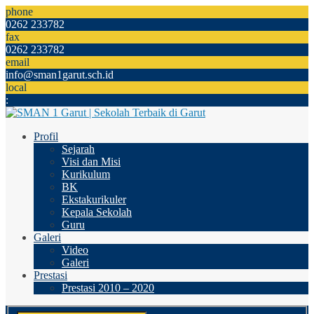
phone
0262 233782
fax
0262 233782
email
info@sman1garut.sch.id
local
:
Profil
Sejarah
Visi dan Misi
Kurikulum
BK
Ekstakurikuler
Kepala Sekolah
Guru
Galeri
Video
Galeri
Prestasi
Prestasi 2010 – 2020