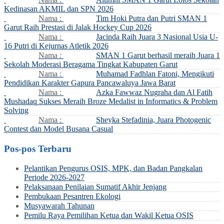
Kedinasan AKMIL dan SPN 2026
Nama :
Tim Hoki Putra dan Putri SMAN 1
Garut Raih Prestasi di Jalak Hockey Cup 2026
Nama :
Jacinda Raih Juara 3 Nasional Usia U-
16 Putri di Kejurnas Atletik 2026
Nama :
SMAN 1 Garut berhasil meraih Juara 1
Sekolah Moderasi Beragama Tingkat Kabupaten Garut
Nama :
Muhamad Fadhlan Fatoni, Mengikuti
Pendidikan Karakter Gapura Pancawaluya Jawa Barat
Nama :
Azka Fawwaz Nugraha dan Al Fatih
Mushadaq Sukses Meraih Broze Medalist in Informatics & Problem
Solving
Nama :
Sheyka Stefadinia, Juara Photogenic
Contest dan Model Busana Casual
Pos-pos Terbaru
Pelantikan Pengurus OSIS, MPK, dan Badan Pangkalan
Periode 2026-2027
Pelaksanaan Penilaian Sumatif Akhir Jenjang
Pembukaan Pesantren Ekologi
Musyawarah Tahunan
Pemilu Raya Pemilihan Ketua dan Wakil Ketua OSIS