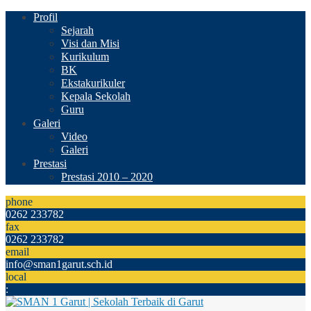
Profil
Sejarah
Visi dan Misi
Kurikulum
BK
Ekstakurikuler
Kepala Sekolah
Guru
Galeri
Video
Galeri
Prestasi
Prestasi 2010 – 2020
phone
0262 233782
fax
0262 233782
email
info@sman1garut.sch.id
local
: