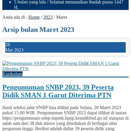
5 bulan yang lalu
/ Selamat menunaikan ibadah puasa 1447
H.
Anda ada di :
Home
/
2023
/
Maret
Arsip bulan Maret 2023
28
Mar 2023
0
Kurikulum
Pengumuman SNBP 2023, 39 Peserta
Didik SMAN 1 Garut Diterima PTN
Hasil seleksi jalur SNBP bisa dilihat pada Selasa, 28 Maret 2023
pukul 15.00 WIB. Pengumuman SNBP 2023 dapat dilihat di tautan
https://pengumuman-snbp-snpmb.bppp.kemdikbud.go.id/ maupun di
salah satu dari 38 link mirror yang disediakan di berbagai situs
perguruan tinggi. Berikut adalah daftar 39 peserta didik yang