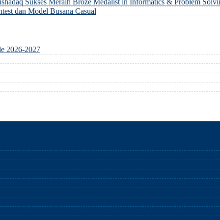
hadaq Sukses Meraih Broze Medalist in Informatics & Problem Solvi
ontest dan Model Busana Casual
de 2026-2027