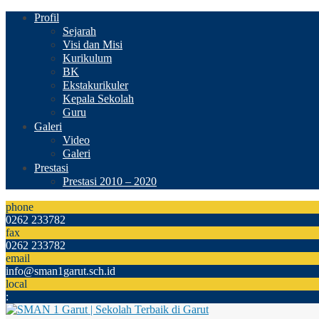
Profil
Sejarah
Visi dan Misi
Kurikulum
BK
Ekstakurikuler
Kepala Sekolah
Guru
Galeri
Video
Galeri
Prestasi
Prestasi 2010 – 2020
phone
0262 233782
fax
0262 233782
email
info@sman1garut.sch.id
local
: