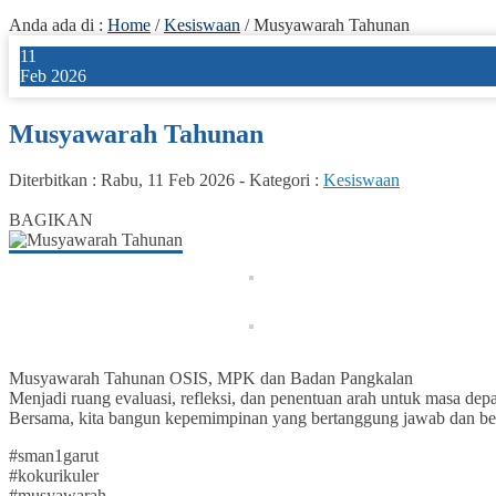
Anda ada di :
Home
/
Kesiswaan
/
Musyawarah Tahunan
11
Feb 2026
Musyawarah Tahunan
Diterbitkan :
Rabu, 11 Feb 2026
-
Kategori :
Kesiswaan
0
BAGIKAN
Musyawarah Tahunan OSIS, MPK dan Badan Pangkalan
Menjadi ruang evaluasi, refleksi, dan penentuan arah untuk masa depa
Bersama, kita bangun kepemimpinan yang bertanggung jawab dan beri
#sman1garut
#kokurikuler
#musyawarah