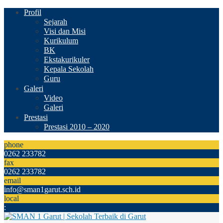
Profil
Sejarah
Visi dan Misi
Kurikulum
BK
Ekstakurikuler
Kepala Sekolah
Guru
Galeri
Video
Galeri
Prestasi
Prestasi 2010 – 2020
phone
0262 233782
fax
0262 233782
email
info@sman1garut.sch.id
local
: