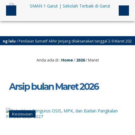
lalu
/ Penilaian Sumatif Akhir Jenjang dilaksanakan tanggal 2-9 Maret 2026.
lalu
/ Selamat menunaikan ibadah puasa 1447 H.
Anda ada di :
Home
/
2026
/
Maret
Arsip bulan Maret 2026
Kesiswaan