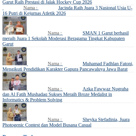
Garut Raih Prestasi di Jalak Hockey Cup 2026
Nama :
Jacinda Raih Juara 3 Nasional Usia U-
16 Putri di Kejurnas Atletik 2026
Nama :
SMAN 1 Garut berhasil
meraih Juara 1 Sekolah Moderasi Beragama Tingkat Kabupaten
Garut
Nama :
Muhamad Fadhlan Fatoni,
Mengikuti Pendidikan Karakter Gapura Pancawaluya Jawa Barat
Nama :
Azka Fawwaz Nugraha
dan Al Fatih Mushadaq Sukses Meraih Broze Medalist in
Informatics & Problem Solving
Nama :
Sheyka Stefadinia, Juara
Photogenic Contest dan Model Busana Casual