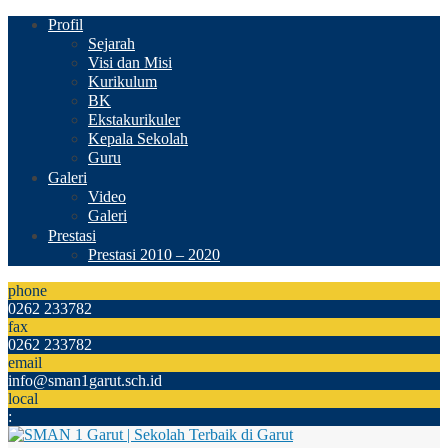
Profil
Sejarah
Visi dan Misi
Kurikulum
BK
Ekstakurikuler
Kepala Sekolah
Guru
Galeri
Video
Galeri
Prestasi
Prestasi 2010 – 2020
phone
0262 233782
fax
0262 233782
email
info@sman1garut.sch.id
local
: