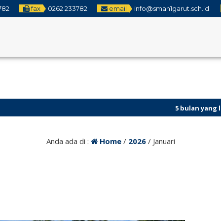
782
fax
0262 233782
email
info@sman1garut.sch.id
5 bulan yang lalu
/ Penilaian 
Anda ada di :
Home
/
2026
/
Januari