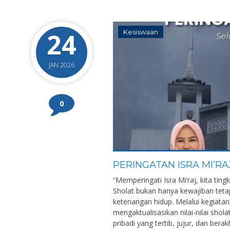
24
Kesiswaan
JAN 2026
0
PERINGATAN ISRA MI’RA
“Memperingati Isra Mi’raj, kita ting
Sholat bukan hanya kewajiban teta
ketenangan hidup. Melalui kegiat
mengaktualisasikan nilai-nilai shol
pribadi yang tertib, jujur, dan berak