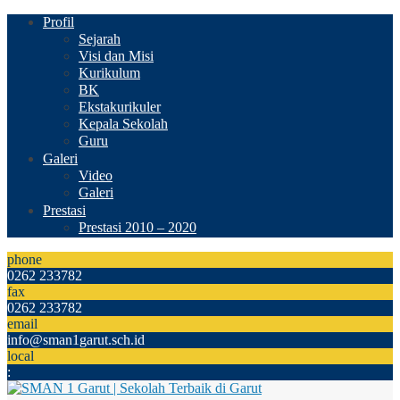
Profil
Sejarah
Visi dan Misi
Kurikulum
BK
Ekstakurikuler
Kepala Sekolah
Guru
Galeri
Video
Galeri
Prestasi
Prestasi 2010 – 2020
phone
0262 233782
fax
0262 233782
email
info@sman1garut.sch.id
local
: