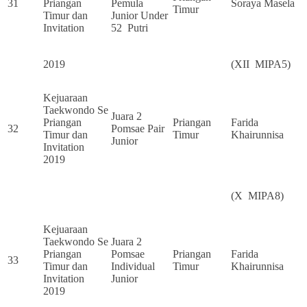
31
Priangan
Pemula
Soraya Masela
Timur
Timur dan
Junior Under
Invitation
52 Putri
2019
(XII MIPA5)
Kejuaraan
Taekwondo Se
Juara 2
Priangan
Priangan
Farida
32
Pomsae Pair
Timur dan
Timur
Khairunnisa
Junior
Invitation
2019
(X MIPA8)
Kejuaraan
Taekwondo Se
Juara 2
Priangan
Pomsae
Priangan
Farida
33
Timur dan
Individual
Timur
Khairunnisa
Invitation
Junior
2019