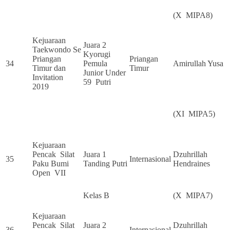
(X MIPA8)
Kejuaraan
Juara 2
Taekwondo Se
Kyorugi
Priangan
Priangan
34
Pemula
Amirullah Yusa
Timur dan
Timur
Junior Under
Invitation
59 Putri
2019
(XI MIPA5)
Kejuaraan
Pencak Silat
Juara 1
Dzuhrillah
35
Internasional
Paku Bumi
Tanding Putri
Hendraines
Open VII
Kelas B
(X MIPA7)
Kejuaraan
Pencak Silat
Juara 2
Dzuhrillah
36
Internasional