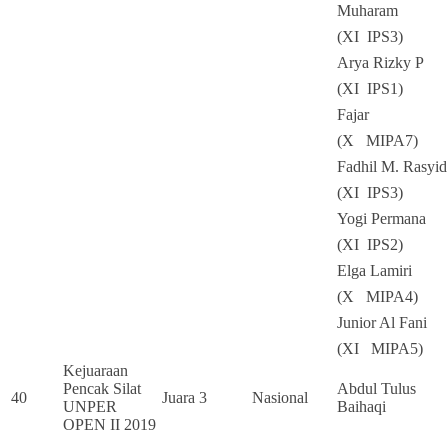
Muharam
(XI IPS3)
Arya Rizky P
(XI IPS1)
Fajar
(X MIPA7)
Fadhil M. Rasyid
(XI IPS3)
Yogi Permana
(XI IPS2)
Elga Lamiri
(X MIPA4)
Junior Al Fani
(XI MIPA5)
Kejuaraan
Pencak Silat
Abdul Tulus
40
Juara 3
Nasional
UNPER
Baihaqi
OPEN II 2019