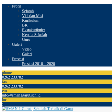
Profil
Sejarah
Visi dan Misi
Kurikulum
BK
Ekstakurikuler
Kepala Sekolah
Guru
Galeri
Video
Galeri
Prestasi
Prestasi 2010 – 2020
phone
0262 233782
fax
0262 233782
email
info@sman1garut.sch.id
local
: