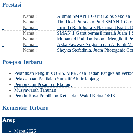
Prestasi
Nama :
Alumni SMAN 1 Garut Lolos Sekolah
Nama :
Tim Hoki Putra dan Putri SMAN 1 Garut
Nama :
Jacinda Raih Juara 3 Nasional Usia U-16
Nama :
SMAN 1 Garut berhasil meraih Juara 1
Nama :
Muhamad Fadhlan Fatoni, Mengikuti Pe
Nama :
Azka Fawwaz Nugraha dan Al Fatih Mus
Nama :
Sheyka Stefadinia, Juara Photogenic C
Pos-pos Terbaru
Pelantikan Pengurus OSIS, MPK, dan Badan Pangkalan Perio
Pelaksanaan Penilaian Sumatif Akhir Jenjang
Pembukaan Pesantren Ekologi
Musyawarah Tahunan
Pemilu Raya Pemilihan Ketua dan Wakil Ketua OSIS
Komentar Terbaru
Arsip
Maret 2026