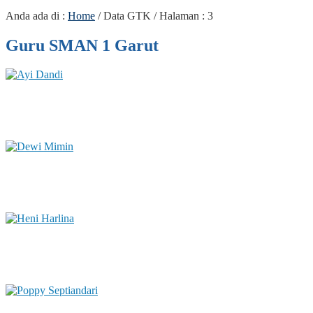
Anda ada di :
Home
/
Data GTK
/ Halaman : 3
Guru SMAN 1 Garut
Ayi Dandi
Status GTK :
Dewi Mimin
Status GTK :
Heni Harlina
Status GTK :