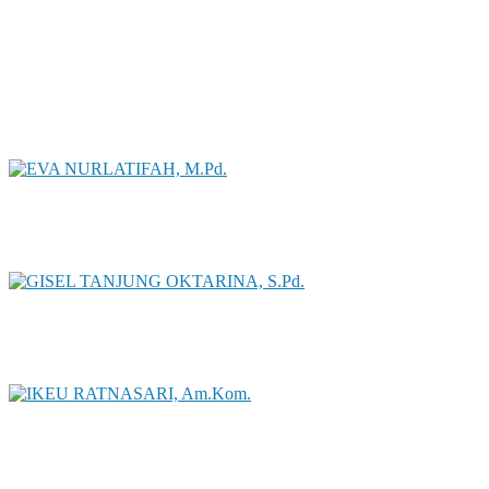
Poppy Septiandari
Status GTK :
Arman Ahmad Rusmana
Status GTK : Guru Mapel
EVA NURLATIFAH, M.Pd.
Status GTK : GURU
GISEL TANJUNG OKTARINA, S.Pd.
Status GTK :
IKEU RATNASARI, Am.Kom.
Status GTK : GURU