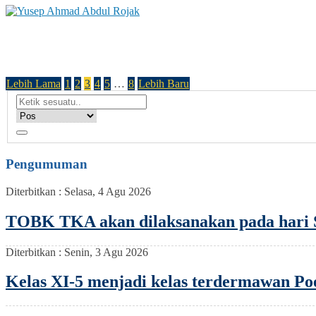
Yusep Ahmad Abdul Rojak
Status GTK : GURU
Lebih Lama
1
2
3
4
5
…
8
Lebih Baru
Pengumuman
Diterbitkan :
Selasa, 4 Agu 2026
TOBK TKA akan dilaksanakan pada hari S
Diterbitkan :
Senin, 3 Agu 2026
Kelas XI-5 menjadi kelas terdermawan Po