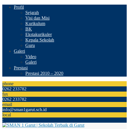
Profil
Sejarah
Visi dan Misi
Kurikulum
BK
Ekstakurikuler
Kepala Sekolah
Guru
Galeri
Video
Galeri
Prestasi
Prestasi 2010 – 2020
phone
0262 233782
fax
0262 233782
email
info@sman1garut.sch.id
local
: