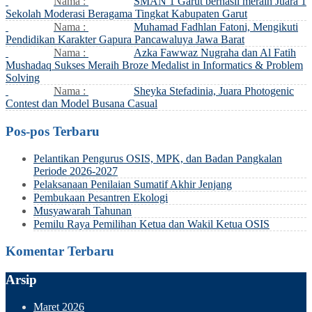
Nama :
SMAN 1 Garut berhasil meraih Juara 1
Sekolah Moderasi Beragama Tingkat Kabupaten Garut
Nama :
Muhamad Fadhlan Fatoni, Mengikuti
Pendidikan Karakter Gapura Pancawaluya Jawa Barat
Nama :
Azka Fawwaz Nugraha dan Al Fatih
Mushadaq Sukses Meraih Broze Medalist in Informatics & Problem
Solving
Nama :
Sheyka Stefadinia, Juara Photogenic
Contest dan Model Busana Casual
Pos-pos Terbaru
Pelantikan Pengurus OSIS, MPK, dan Badan Pangkalan
Periode 2026-2027
Pelaksanaan Penilaian Sumatif Akhir Jenjang
Pembukaan Pesantren Ekologi
Musyawarah Tahunan
Pemilu Raya Pemilihan Ketua dan Wakil Ketua OSIS
Komentar Terbaru
Arsip
Maret 2026