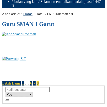
5 bulan yang lalu
/ Selamat menunaikan ibadah puasa 1447
H.
Anda ada di :
Home
/
Data GTK
/ Halaman : 8
Guru SMAN 1 Garut
Ade Syaefulrohman
Status GTK : GURU
Purwoto, S.T
Status GTK : Guru Mapel
Lebih Lama
1
…
6
7
8