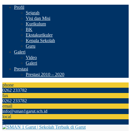
Profil
Sejarah
Visi dan Misi
Kurikulum
BK
Ekstakurikuler
Kepala Sekolah
Guru
Galeri
Video
Galeri
Prestasi
Prestasi 2010 – 2020
phone
0262 233782
fax
0262 233782
email
info@sman1garut.sch.id
local
: