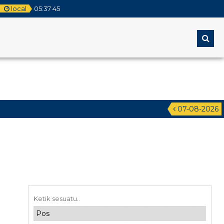
local
05
:
37
45
07-08-2026