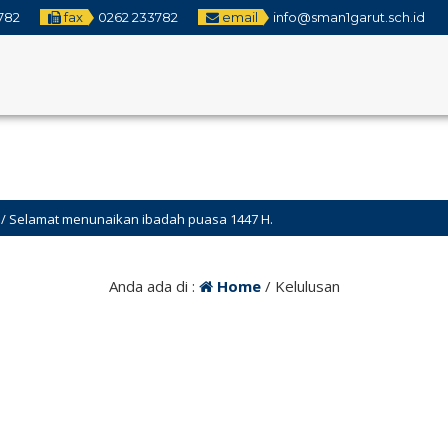
782
fax
0262 233782
email
info@sman1garut.sch.id
 menunaikan ibadah puasa 1447 H.
Anda ada di :
Home
/
Kelulusan