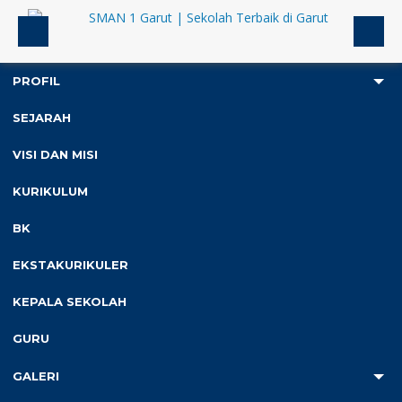
PROFIL
SEJARAH
5
VISI DAN MISI
Anda ada di :
Home
/
Data GTK
/
Tita Yulianti
KURIKULUM
BK
Tita Yulianti
EKSTAKURIKULER
KEPALA SEKOLAH
GURU
NIK
:
NIP
:
GALERI
NUPTK
: