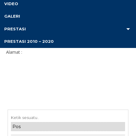
Jenis Kelamin
: Perempuan
VIDEO
T.T.L
:
Agama
: islam
GALERI
Pendidikan
:
Jurusan
:
PRESTASI
Status
: PNS
Jenis GTK
: GURU
PRESTASI 2010 – 2020
Alamat :