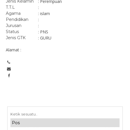
Jenis Kelamin
: Perempuan
T.T.L
:
Agama
: islam
Pendidikan
:
Jurusan
:
Status
: PNS
Jenis GTK
: GURU
Alamat :