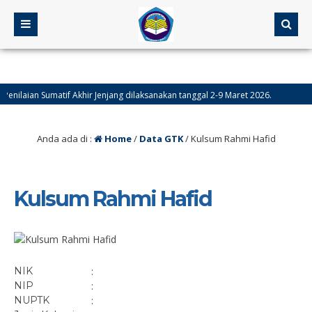
nilaian Sumatif Akhir Jenjang dilaksanakan tanggal 2-9 Maret 2026.
lamat menunaikan ibadah puasa 1447 H.
Anda ada di :
Home
/
Data GTK
/
Kulsum Rahmi Hafid
Kulsum Rahmi Hafid
NIK
:
NIP
:
NUPTK
: