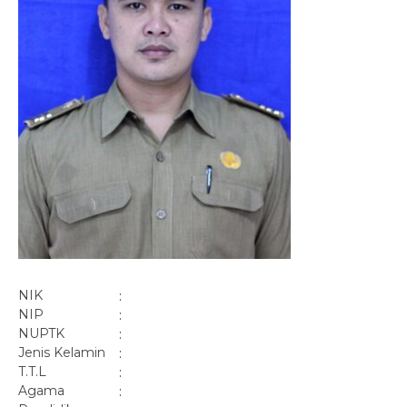
NIK
:
NIP
:
NUPTK
:
Jenis Kelamin
:
T.T.L
:
Agama
: