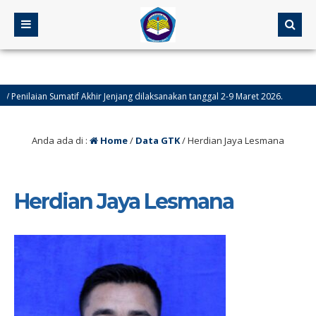
nilaian Sumatif Akhir Jenjang dilaksanakan tanggal 2-9 Maret 2026.
5 
Anda ada di :
Home
/
Data GTK
/
Herdian Jaya Lesmana
Herdian Jaya Lesmana