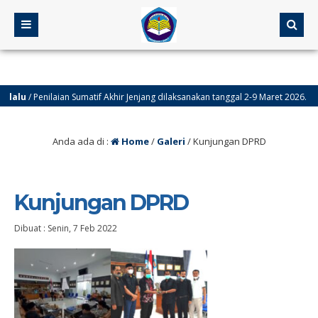
alu
/ Penilaian Sumatif Akhir Jenjang dilaksanakan tanggal 2-9 Maret 2026.
alu
/ Selamat menunaikan ibadah puasa 1447 H.
Anda ada di :
Home
/
Galeri
/
Kunjungan DPRD
Kunjungan DPRD
Dibuat :
Senin, 7 Feb 2022