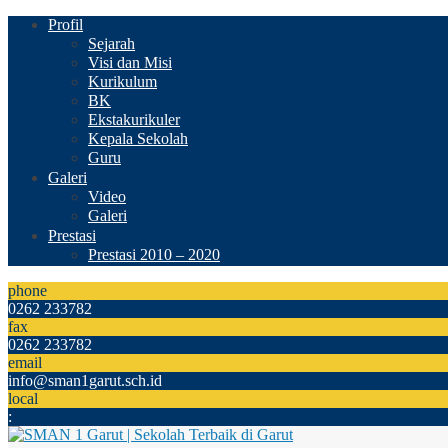
Profil
Sejarah
Visi dan Misi
Kurikulum
BK
Ekstakurikuler
Kepala Sekolah
Guru
Galeri
Video
Galeri
Prestasi
Prestasi 2010 – 2020
phone
0262 233782
fax
0262 233782
email
info@sman1garut.sch.id
local
: