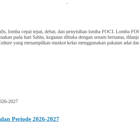
grafis, lomba cepat tepat, debat, dan penyisihan lomba FOCI. Lomba FO
anakan pada hari Sabtu, kegiatan dibuka dengan senam bersama, dila
lture yang menampilkan maskot kelas menggunakan pakaian adat daerah
lan Periode 2026-2027