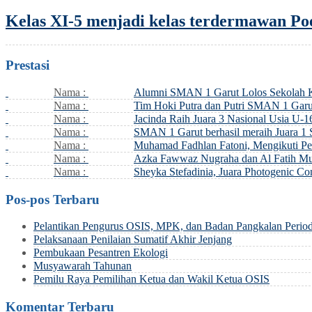
Kelas XI-5 menjadi kelas terdermawan Po
Prestasi
Nama :
Alumni SMAN 1 Garut Lolos Sekolah
Nama :
Tim Hoki Putra dan Putri SMAN 1 Garut
Nama :
Jacinda Raih Juara 3 Nasional Usia U-16
Nama :
SMAN 1 Garut berhasil meraih Juara 1
Nama :
Muhamad Fadhlan Fatoni, Mengikuti Pe
Nama :
Azka Fawwaz Nugraha dan Al Fatih Mus
Nama :
Sheyka Stefadinia, Juara Photogenic C
Pos-pos Terbaru
Pelantikan Pengurus OSIS, MPK, dan Badan Pangkalan Perio
Pelaksanaan Penilaian Sumatif Akhir Jenjang
Pembukaan Pesantren Ekologi
Musyawarah Tahunan
Pemilu Raya Pemilihan Ketua dan Wakil Ketua OSIS
Komentar Terbaru