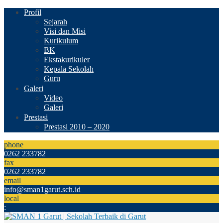
Profil
Sejarah
Visi dan Misi
Kurikulum
BK
Ekstakurikuler
Kepala Sekolah
Guru
Galeri
Video
Galeri
Prestasi
Prestasi 2010 – 2020
phone
0262 233782
fax
0262 233782
email
info@sman1garut.sch.id
local
: