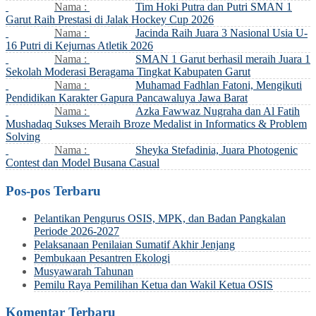
Nama :
Tim Hoki Putra dan Putri SMAN 1
Garut Raih Prestasi di Jalak Hockey Cup 2026
Nama :
Jacinda Raih Juara 3 Nasional Usia U-
16 Putri di Kejurnas Atletik 2026
Nama :
SMAN 1 Garut berhasil meraih Juara 1
Sekolah Moderasi Beragama Tingkat Kabupaten Garut
Nama :
Muhamad Fadhlan Fatoni, Mengikuti
Pendidikan Karakter Gapura Pancawaluya Jawa Barat
Nama :
Azka Fawwaz Nugraha dan Al Fatih
Mushadaq Sukses Meraih Broze Medalist in Informatics & Problem
Solving
Nama :
Sheyka Stefadinia, Juara Photogenic
Contest dan Model Busana Casual
Pos-pos Terbaru
Pelantikan Pengurus OSIS, MPK, dan Badan Pangkalan
Periode 2026-2027
Pelaksanaan Penilaian Sumatif Akhir Jenjang
Pembukaan Pesantren Ekologi
Musyawarah Tahunan
Pemilu Raya Pemilihan Ketua dan Wakil Ketua OSIS
Komentar Terbaru