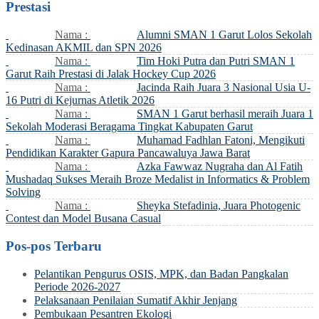
Prestasi
Nama :
Alumni SMAN 1 Garut Lolos Sekolah
Kedinasan AKMIL dan SPN 2026
Nama :
Tim Hoki Putra dan Putri SMAN 1
Garut Raih Prestasi di Jalak Hockey Cup 2026
Nama :
Jacinda Raih Juara 3 Nasional Usia U-
16 Putri di Kejurnas Atletik 2026
Nama :
SMAN 1 Garut berhasil meraih Juara 1
Sekolah Moderasi Beragama Tingkat Kabupaten Garut
Nama :
Muhamad Fadhlan Fatoni, Mengikuti
Pendidikan Karakter Gapura Pancawaluya Jawa Barat
Nama :
Azka Fawwaz Nugraha dan Al Fatih
Mushadaq Sukses Meraih Broze Medalist in Informatics & Problem
Solving
Nama :
Sheyka Stefadinia, Juara Photogenic
Contest dan Model Busana Casual
Pos-pos Terbaru
Pelantikan Pengurus OSIS, MPK, dan Badan Pangkalan
Periode 2026-2027
Pelaksanaan Penilaian Sumatif Akhir Jenjang
Pembukaan Pesantren Ekologi