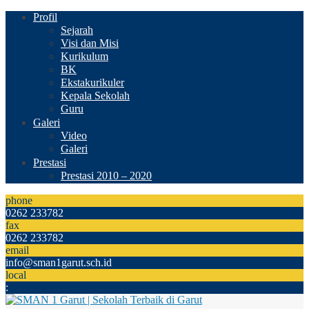
Profil
Sejarah
Visi dan Misi
Kurikulum
BK
Ekstakurikuler
Kepala Sekolah
Guru
Galeri
Video
Galeri
Prestasi
Prestasi 2010 – 2020
phone
0262 233782
fax
0262 233782
email
info@sman1garut.sch.id
local
: