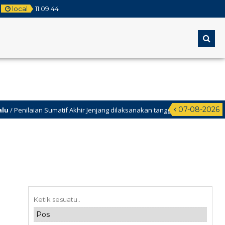
local
11
:
09
45
07-08-2026
laian Sumatif Akhir Jenjang dilaksanakan tanggal 2-9 Maret 2026.
mat menunaikan ibadah puasa 1447 H.