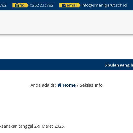
3782
fax
0262 233782
email
info@sman1garut.sch.id
5 bulan yang lalu
/ Peni
5 bulan yang lalu
/ Sela
Anda ada di :
Home
/
Sekilas Info
laksanakan tanggal 2-9 Maret 2026.