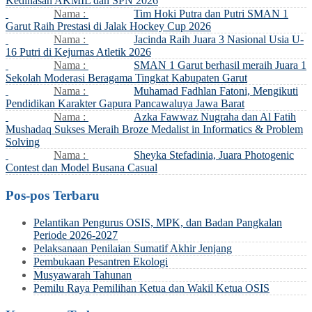
Kedinasan AKMIL dan SPN 2026
Nama :
Tim Hoki Putra dan Putri SMAN 1
Garut Raih Prestasi di Jalak Hockey Cup 2026
Nama :
Jacinda Raih Juara 3 Nasional Usia U-
16 Putri di Kejurnas Atletik 2026
Nama :
SMAN 1 Garut berhasil meraih Juara 1
Sekolah Moderasi Beragama Tingkat Kabupaten Garut
Nama :
Muhamad Fadhlan Fatoni, Mengikuti
Pendidikan Karakter Gapura Pancawaluya Jawa Barat
Nama :
Azka Fawwaz Nugraha dan Al Fatih
Mushadaq Sukses Meraih Broze Medalist in Informatics & Problem
Solving
Nama :
Sheyka Stefadinia, Juara Photogenic
Contest dan Model Busana Casual
Pos-pos Terbaru
Pelantikan Pengurus OSIS, MPK, dan Badan Pangkalan
Periode 2026-2027
Pelaksanaan Penilaian Sumatif Akhir Jenjang
Pembukaan Pesantren Ekologi
Musyawarah Tahunan
Pemilu Raya Pemilihan Ketua dan Wakil Ketua OSIS