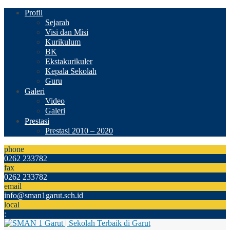
Profil
Sejarah
Visi dan Misi
Kurikulum
BK
Ekstakurikuler
Kepala Sekolah
Guru
Galeri
Video
Galeri
Prestasi
Prestasi 2010 – 2020
phone
0262 233782
fax
0262 233782
email
info@sman1garut.sch.id
local
: