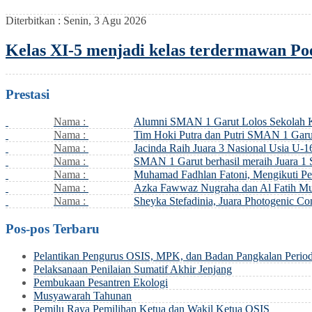
Diterbitkan :
Senin, 3 Agu 2026
Kelas XI-5 menjadi kelas terdermawan Po
Prestasi
Nama :
Alumni SMAN 1 Garut Lolos Sekolah
Nama :
Tim Hoki Putra dan Putri SMAN 1 Garut
Nama :
Jacinda Raih Juara 3 Nasional Usia U-16
Nama :
SMAN 1 Garut berhasil meraih Juara 1
Nama :
Muhamad Fadhlan Fatoni, Mengikuti Pe
Nama :
Azka Fawwaz Nugraha dan Al Fatih Mus
Nama :
Sheyka Stefadinia, Juara Photogenic C
Pos-pos Terbaru
Pelantikan Pengurus OSIS, MPK, dan Badan Pangkalan Perio
Pelaksanaan Penilaian Sumatif Akhir Jenjang
Pembukaan Pesantren Ekologi
Musyawarah Tahunan
Pemilu Raya Pemilihan Ketua dan Wakil Ketua OSIS