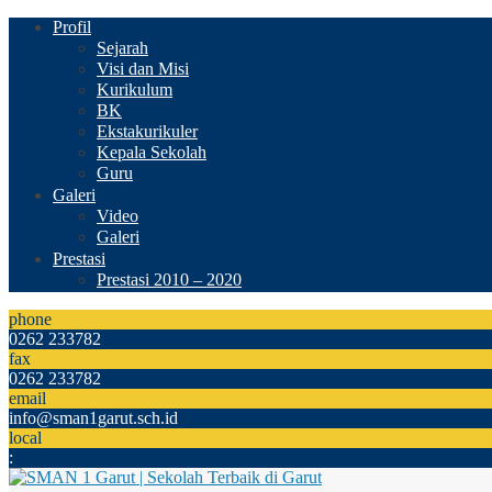
Profil
Sejarah
Visi dan Misi
Kurikulum
BK
Ekstakurikuler
Kepala Sekolah
Guru
Galeri
Video
Galeri
Prestasi
Prestasi 2010 – 2020
phone
0262 233782
fax
0262 233782
email
info@sman1garut.sch.id
local
: