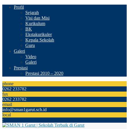
Profil
Sejarah
Visi dan Misi
Kurikulum
BK
Ekstakurikuler
Kepala Sekolah
Guru
Galeri
Video
Galeri
Prestasi
Prestasi 2010 – 2020
phone
0262 233782
fax
0262 233782
email
info@sman1garut.sch.id
local
: