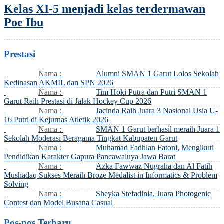
Kelas XI-5 menjadi kelas terdermawan
Poe Ibu
Prestasi
Nama :
Alumni SMAN 1 Garut Lolos Sekolah
Kedinasan AKMIL dan SPN 2026
Nama :
Tim Hoki Putra dan Putri SMAN 1
Garut Raih Prestasi di Jalak Hockey Cup 2026
Nama :
Jacinda Raih Juara 3 Nasional Usia U-
16 Putri di Kejurnas Atletik 2026
Nama :
SMAN 1 Garut berhasil meraih Juara 1
Sekolah Moderasi Beragama Tingkat Kabupaten Garut
Nama :
Muhamad Fadhlan Fatoni, Mengikuti
Pendidikan Karakter Gapura Pancawaluya Jawa Barat
Nama :
Azka Fawwaz Nugraha dan Al Fatih
Mushadaq Sukses Meraih Broze Medalist in Informatics & Problem
Solving
Nama :
Sheyka Stefadinia, Juara Photogenic
Contest dan Model Busana Casual
Pos-pos Terbaru