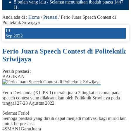
5 bulan yang lalu
/ Selamat menunaikan ibadah puasa 1447
H.
Anda ada di :
Home
/
Prestasi
/
Ferio Juara Speech Contest di
Politeknik Sriwijaya
19
Sep 2022
Ferio Juara Speech Contest di Politeknik
Sriwijaya
Peraih prestasi :
BAGIKAN
Ferio Dwinanda (XI IPS 1) meraih juara 2 tingkat nasional pada
speech contest yang dilaksanakan oleh Politknik Sriwijaya pada
tanggal 27-28 Agustus 2022.
Selamat Ferio!
Semoga prestasi yang diraih dapat menjadi motivasi bagi murid lain
untuk berprestasi.
#SMAN1GarutJuara