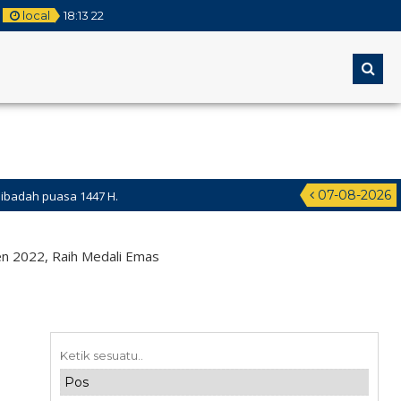
local
18
:
13
22
07-08-2026
sa 1447 H.
en 2022, Raih Medali Emas