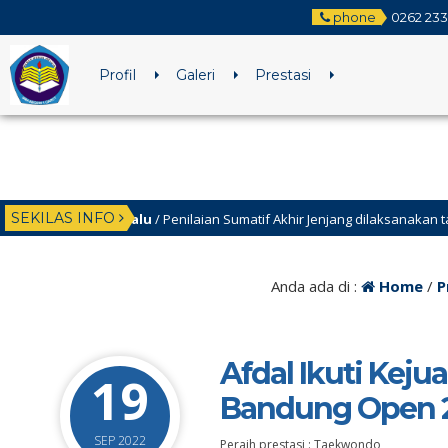
phone
0262 23
Profil
Galeri
Prestasi
SEKILAS INFO
lan yang lalu
/ Penilaian Sumatif Akhir Jenjang dilaksanakan tanggal 2-9 M
Anda ada di :
Home
/
P
Afdal Ikuti Kej
19
Bandung Open 2
SEP 2022
Peraih prestasi : Taekwondo