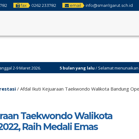
3782
fax
0262 233782
email
info@sman1garut.sch.id
aret 2026.
5 bulan yang lalu
/ Selamat menunaikan ibadah pua
restasi
/
Afdal Ikuti Kejuaraan Taekwondo Walikota Bandung Op
uaraan Taekwondo Walikota
022, Raih Medali Emas