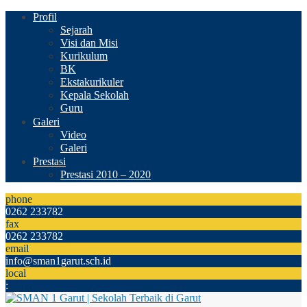
Profil
Sejarah
Visi dan Misi
Kurikulum
BK
Ekstakurikuler
Kepala Sekolah
Guru
Galeri
Video
Galeri
Prestasi
Prestasi 2010 – 2020
phone
0262 233782
fax
0262 233782
email
info@sman1garut.sch.id
local
: