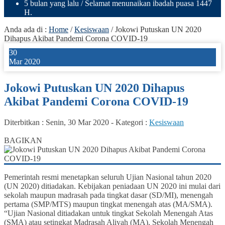
5 bulan yang lalu
/ Selamat menunaikan ibadah puasa 1447
H.
Anda ada di :
Home
/
Kesiswaan
/
Jokowi Putuskan UN 2020
Dihapus Akibat Pandemi Corona COVID-19
30
Mar 2020
Jokowi Putuskan UN 2020 Dihapus
Akibat Pandemi Corona COVID-19
Diterbitkan :
Senin, 30 Mar 2020
-
Kategori :
Kesiswaan
0
BAGIKAN
Pemerintah resmi menetapkan seluruh Ujian Nasional tahun 2020
(UN 2020) ditiadakan. Kebijakan peniadaan UN 2020 ini mulai dari
sekolah maupun madrasah pada tingkat dasar (SD/MI), menengah
pertama (SMP/MTS) maupun tingkat menengah atas (MA/SMA).
“Ujian Nasional ditiadakan untuk tingkat Sekolah Menengah Atas
(SMA) atau setingkat Madrasah Aliyah (MA), Sekolah Menengah