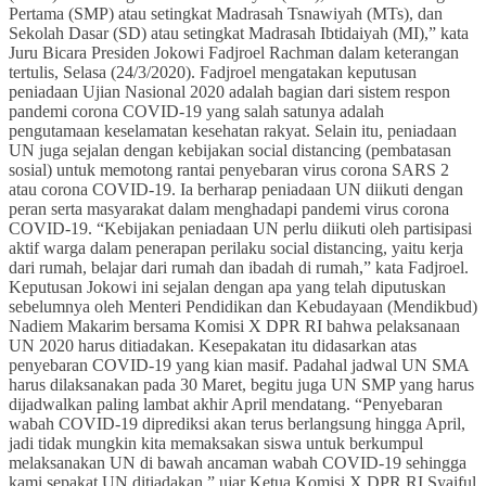
Pertama (SMP) atau setingkat Madrasah Tsnawiyah (MTs), dan
Sekolah Dasar (SD) atau setingkat Madrasah Ibtidaiyah (MI),” kata
Juru Bicara Presiden Jokowi Fadjroel Rachman dalam keterangan
tertulis, Selasa (24/3/2020). Fadjroel mengatakan keputusan
peniadaan Ujian Nasional 2020 adalah bagian dari sistem respon
pandemi corona COVID-19 yang salah satunya adalah
pengutamaan keselamatan kesehatan rakyat. Selain itu, peniadaan
UN juga sejalan dengan kebijakan social distancing (pembatasan
sosial) untuk memotong rantai penyebaran virus corona SARS 2
atau corona COVID-19. Ia berharap peniadaan UN diikuti dengan
peran serta masyarakat dalam menghadapi pandemi virus corona
COVID-19. “Kebijakan peniadaan UN perlu diikuti oleh partisipasi
aktif warga dalam penerapan perilaku social distancing, yaitu kerja
dari rumah, belajar dari rumah dan ibadah di rumah,” kata Fadjroel.
Keputusan Jokowi ini sejalan dengan apa yang telah diputuskan
sebelumnya oleh Menteri Pendidikan dan Kebudayaan (Mendikbud)
Nadiem Makarim bersama Komisi X DPR RI bahwa pelaksanaan
UN 2020 harus ditiadakan. Kesepakatan itu didasarkan atas
penyebaran COVID-19 yang kian masif. Padahal jadwal UN SMA
harus dilaksanakan pada 30 Maret, begitu juga UN SMP yang harus
dijadwalkan paling lambat akhir April mendatang. “Penyebaran
wabah COVID-19 diprediksi akan terus berlangsung hingga April,
jadi tidak mungkin kita memaksakan siswa untuk berkumpul
melaksanakan UN di bawah ancaman wabah COVID-19 sehingga
kami sepakat UN ditiadakan,” ujar Ketua Komisi X DPR RI Syaiful