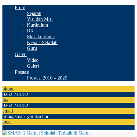
Profil
Sejarah
Visi dan Misi
Kurikulum
BK
Ekstakurikuler
Kepala Sekolah
Guru
Galeri
Video
Galeri
Prestasi
Prestasi 2010 – 2020
phone
0262 233782
fax
0262 233782
email
info@sman1garut.sch.id
local
: