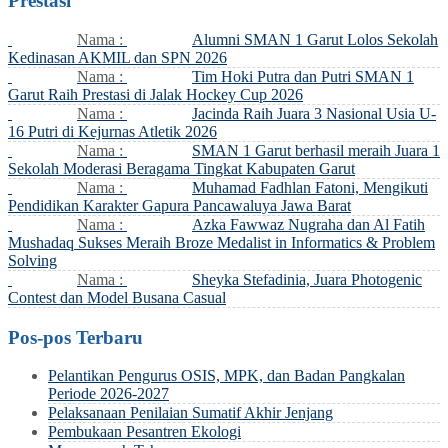
Prestasi
Nama :
Alumni SMAN 1 Garut Lolos Sekolah
Kedinasan AKMIL dan SPN 2026
Nama :
Tim Hoki Putra dan Putri SMAN 1
Garut Raih Prestasi di Jalak Hockey Cup 2026
Nama :
Jacinda Raih Juara 3 Nasional Usia U-
16 Putri di Kejurnas Atletik 2026
Nama :
SMAN 1 Garut berhasil meraih Juara 1
Sekolah Moderasi Beragama Tingkat Kabupaten Garut
Nama :
Muhamad Fadhlan Fatoni, Mengikuti
Pendidikan Karakter Gapura Pancawaluya Jawa Barat
Nama :
Azka Fawwaz Nugraha dan Al Fatih
Mushadaq Sukses Meraih Broze Medalist in Informatics & Problem
Solving
Nama :
Sheyka Stefadinia, Juara Photogenic
Contest dan Model Busana Casual
Pos-pos Terbaru
Pelantikan Pengurus OSIS, MPK, dan Badan Pangkalan
Periode 2026-2027
Pelaksanaan Penilaian Sumatif Akhir Jenjang
Pembukaan Pesantren Ekologi