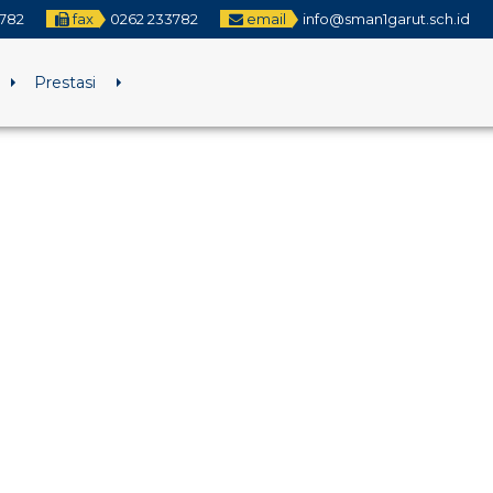
3782
fax
0262 233782
email
info@sman1garut.sch.id
Prestasi