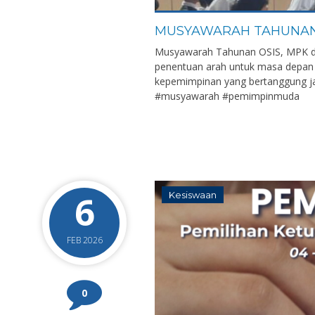
MUSYAWARAH TAHUNA
Musyawarah Tahunan OSIS, MPK dan
penentuan arah untuk masa depan o
kepemimpinan yang bertanggung ja
#musyawarah #pemimpinmuda
6
Kesiswaan
FEB 2026
0