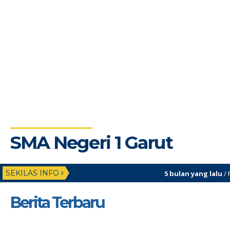
SMA Negeri 1 Garut
SEKILAS INFO
5 bulan yang lalu
/ Penilaian Sumatif Akh
5 bulan yang lalu
/ Selamat menunaikan 
Berita Terbaru