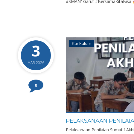
#SMAN1Garut #BersamaKitaBisa
3
Kurikulum
MAR 2026
0
PELAKSANAAN PENILAIA
Pelaksanaan Penilaian Sumatif Akhi